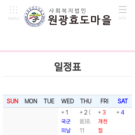
info
menu
190
일정표
일정표
SUN
MON
TUE
WED
THU
FRI
SAT
+
1
+
2
(
+
3
+
4
국군
음)8.
개천
의날
11
절