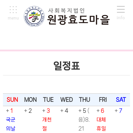
info
menu
190
일정표
일정표
SUN
MON
TUE
WED
THU
FRI
SAT
+
1
+
2
+
3
+
4
+
5
(
+
6
+
7
국군
개천
음)8.
대체
의날
절
21
휴일